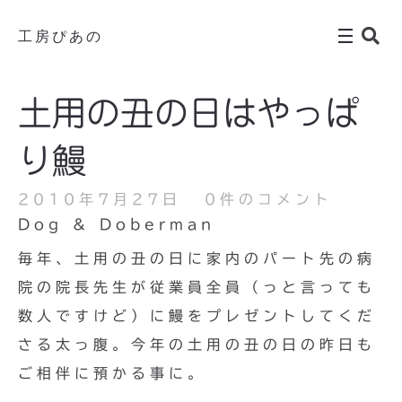
工房ぴあの
土用の丑の日はやっぱ
り鰻
2010年7月27日
0件のコメント
Dog & Doberman
毎年、土用の丑の日に家内のパート先の病
院の院長先生が従業員全員（っと言っても
数人ですけど）に鰻をプレゼントしてくだ
さる太っ腹。今年の土用の丑の日の昨日も
ご相伴に預かる事に。