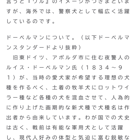
言うと『ワル』のイメージがつきまといま
すが、海外では、警察犬として幅広く活躍
しているのです。
ドーベルマンについて。（以下ドーベルマ
ンスタンダードより抜粋）
旧東ドイツ、アポルダ市に住む夜警人の
ルイス・ドーベルマン氏（１８３４〜９
１）が、当時の愛犬家が希望する理想の犬
種を作るべく、土着の牧羊犬にロットワイ
ラー種など各種の犬を混血させて、人為的
に作り上げた画期的な新犬種で犬種名は作
出者から由来しています。わが国での犬史
は古く、戦前は有能な軍用犬として活躍
し、現代人好みの体型と気迫に富む鋭敏な