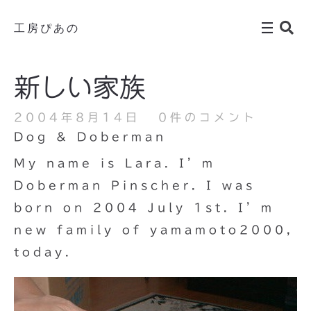
工房ぴあの
新しい家族
2004年8月14日
0件のコメント
Dog & Doberman
My name is Lara. I’m
Doberman Pinscher. I was
born on 2004 July 1st. I’m
new family of yamamoto2000,
today.