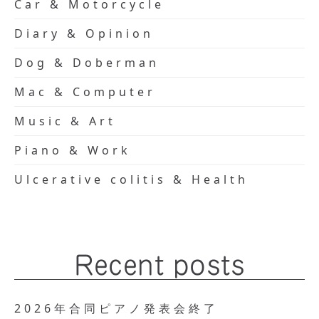
Car & Motorcycle
Diary & Opinion
Dog & Doberman
Mac & Computer
Music & Art
Piano & Work
Ulcerative colitis & Health
Recent posts
2026年合同ピアノ発表会終了