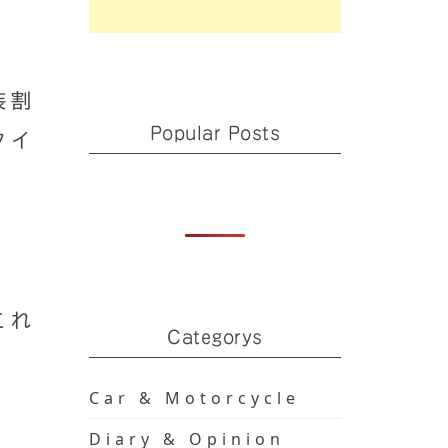
装割
Popular Posts
タイ
これ
Categorys
Car & Motorcycle
Diary & Opinion