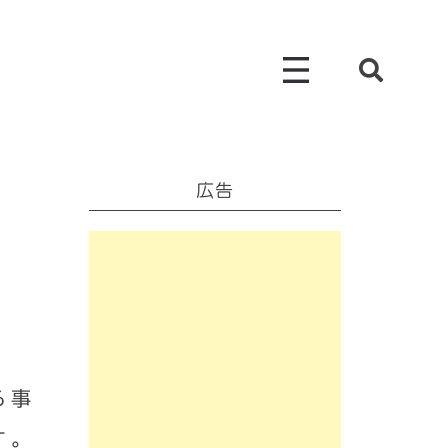
広告
る事
す。