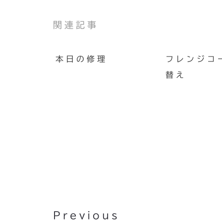
関連記事
本日の修理
フレンジコ
替え
Apple新製品発表！12コア
Mac Proも!!
Previous