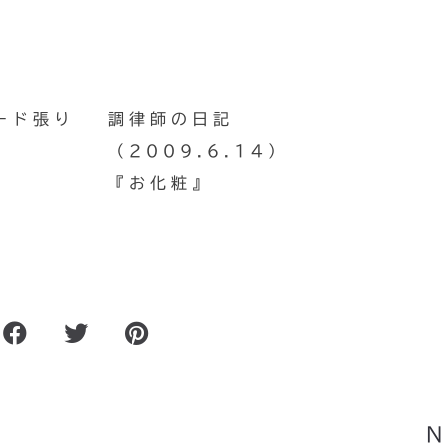
ード張り
調律師の日記
（2009.6.14）
『お化粧』
の
ピアノの440Hzの1オクタ
が880Hzにならな
N