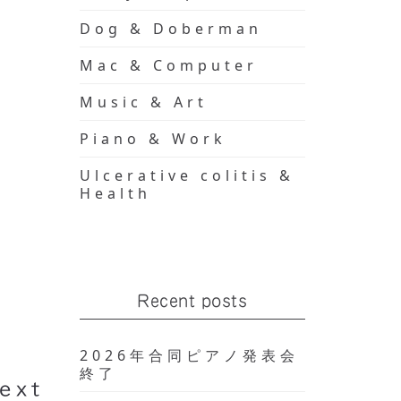
Dog & Doberman
Mac & Computer
Music & Art
Piano & Work
Ulcerative colitis &
Health
ーブ上
Recent posts
い理由
2026年合同ピアノ発表会
終了
ext