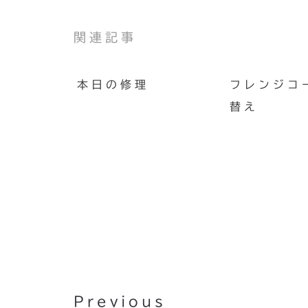
関連記事
本日の修理
フレンジコ
替え
映画『そして、バトンは渡さ
た』
Previous