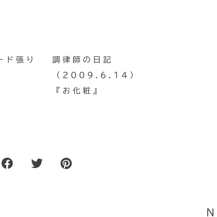
ード張り
調律師の日記
（2009.6.14）
『お化粧』
れ
譜面受けをスエードでラッピ
N