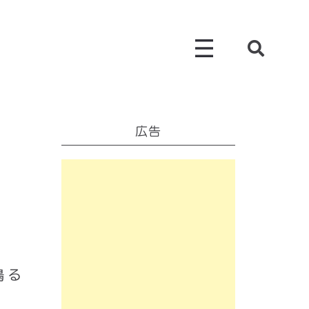
広告
鳴る