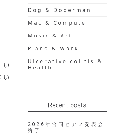
Dog & Doberman
Mac & Computer
Music & Art
Piano & Work
Ulcerative colitis &
てい
Health
まい
Recent posts
2026年合同ピアノ発表会
終了