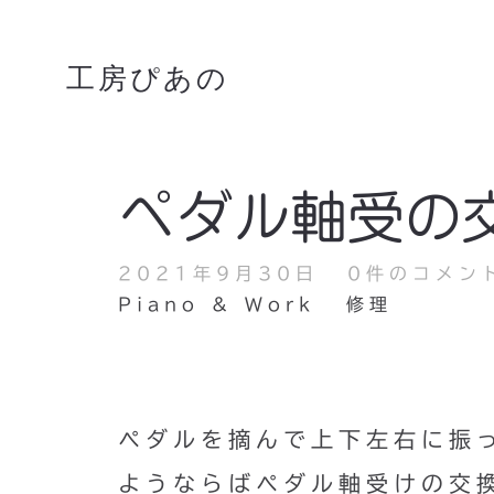
工房ぴあの
ペダル軸受の
2021年9月30日
0件のコメン
Piano & Work
修理
ペダルを摘んで上下左右に振
ようならばペダル軸受けの交