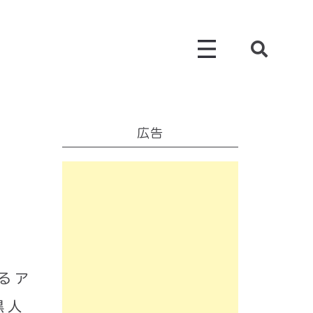
広告
るア
黒人