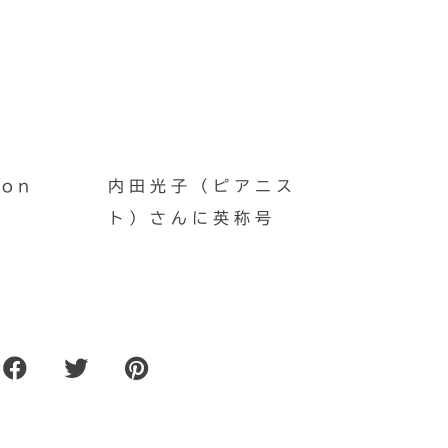
on
内田光子（ピアニス
ト）さんに英称号
ろみ
膀胱