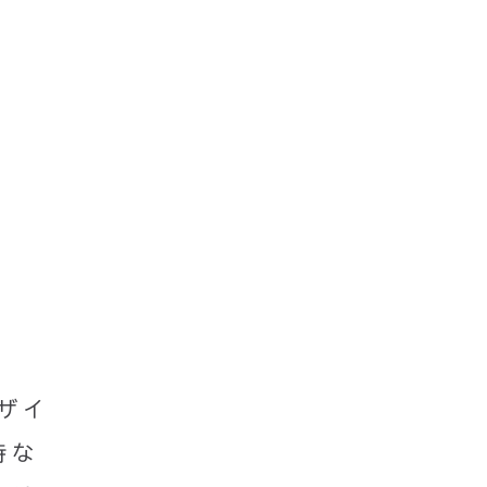
ザイ
特な