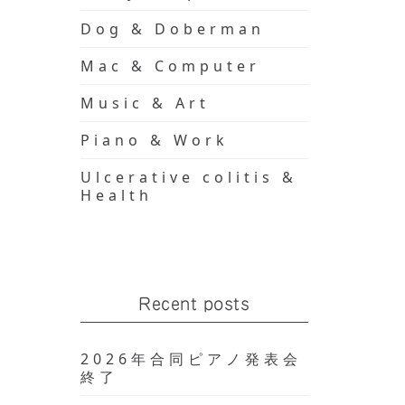
Dog & Doberman
Mac & Computer
Music & Art
Piano & Work
Ulcerative colitis &
Health
Recent posts
2026年合同ピアノ発表会
終了