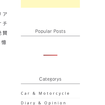
リア
ケチ
Popular Posts
絶賛
記憶
Categorys
Car & Motorcycle
Diary & Opinion