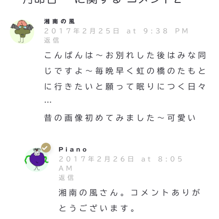
湘南の風
2017年2月25日 at 9:38 PM
返信
こんばんは〜お別れした後はみな同
じですよ〜毎晩早く虹の橋のたもと
に行きたいと願って眠りにつく日々
…
昔の画像初めてみました〜可愛い
Piano
2017年2月26日 at 8:05
AM
返信
湘南の風さん。コメントありが
とうございます。