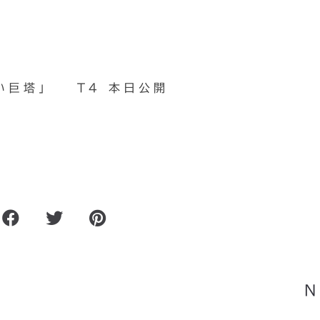
い巨塔」
T4 本日公開
った
象嵌細工譜
N