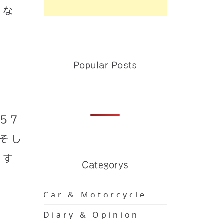
ちな
Popular Posts
57
、そし
ます
Categorys
Car & Motorcycle
Diary & Opinion