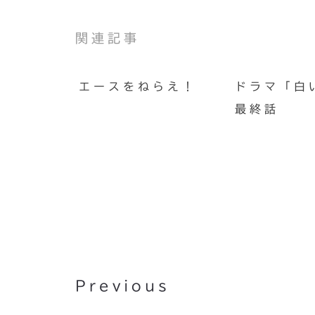
関連記事
エースをねらえ！
ドラマ「白
最終話
『裁ほう上手』で裾上げした
Previous