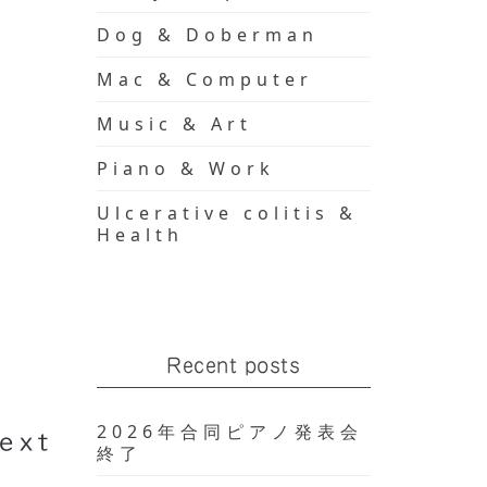
Dog & Doberman
Mac & Computer
Music & Art
Piano & Work
Ulcerative colitis &
Health
面台
Recent posts
2026年合同ピアノ発表会
ext
終了