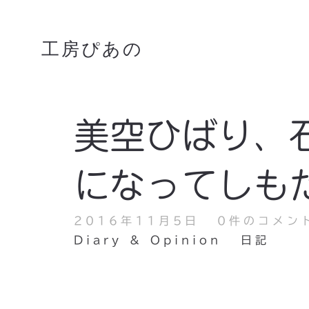
工房ぴあの
美空ひばり、
になってしも
2016年11月5日
0件のコメン
Diary & Opinion
日記