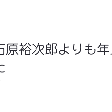
石原裕次郎よりも年
た
ト