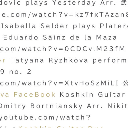
dovic plays Yesterday Arr. 
be.com/watch?v=kz7fxTAzan
Isabella Selder plays Plater
y Eduardo Sáinz de la Maza
e.com/watch?v=0CDCvlM23fM
er
Tatyana Ryzhkova perfor
69 no. 2
.com/watch?v=XtvHoSzMiLI 
ova FaceBook
Koshkin Guitar
mitry Bortniansky Arr. Niki
.youtube.com/watch?