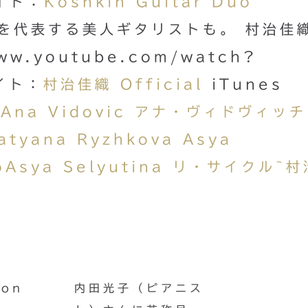
サイト：
Koshkin Guitar Duo
を代表する美人ギタリストも。 村治佳
w.youtube.com/watch?
サイト：
村治佳織 Official
iTunes
l: Ana Vidovic アナ・ヴィドヴィッチ
Tatyana Ryzhkova
Asya
oAsya Selyutina
リ・サイクル~村
on
内田光子（ピアニス