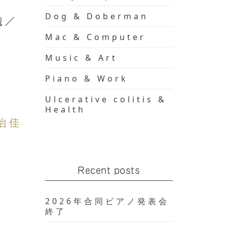
Dog & Doberman
織／
Mac & Computer
Music & Art
Piano & Work
Ulcerative colitis &
Health
治佳
Recent posts
2026年合同ピアノ発表会
終了