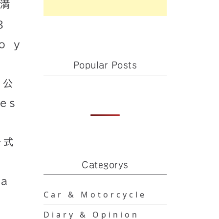
武満
8
o y
Popular Posts
 公
mes
公式
Categorys
ta
Car & Motorcycle
Diary & Opinion