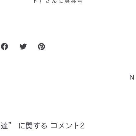
ト）さんに英称号
bra
レーモンドモデル修復（その
N
達” に関する コメント2