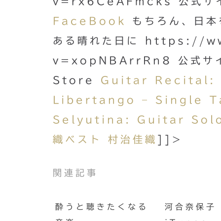
v=rx6CeAFmcks 公式
FaceBook
もちろん、日本
ある晴れた日に https://ww
v=xopNBArrRn8 公式
Store
Guitar Recita
Libertango – Single 
Selyutina: Guitar Sol
織ベスト 村治佳織
]]>
関連記事
酔うと聴きたくなる
河合奈保子 