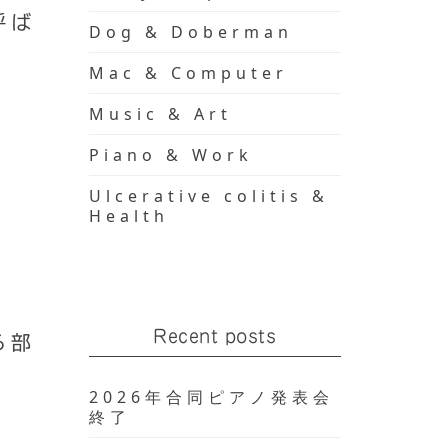
呼ば
Dog & Doberman
Mac & Computer
Music & Art
Piano & Work
Ulcerative colitis &
。
Health
Recent posts
る部
2026年合同ピアノ発表会
終了