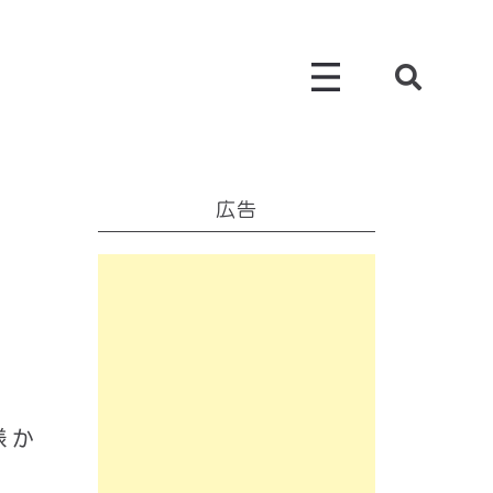
広告
様か