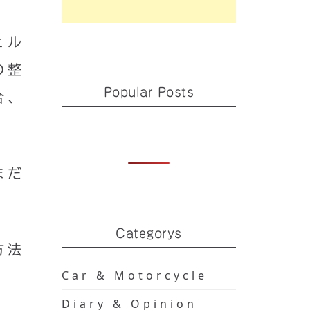
ェル
の整
Popular Posts
合、
まだ
Categorys
方法
Car & Motorcycle
Diary & Opinion