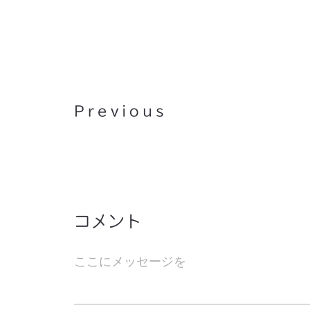
人間よりも速くピアノを弾く
ット!?
Previous
コメント