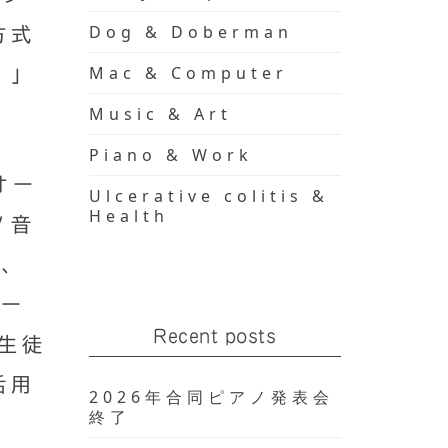
Dog & Doberman
方式
Mac & Computer
）」
Music & Art
Piano & Work
オー
Ulcerative colitis &
Health
ノ音
3、
レー
Recent posts
生徒
活用
2026年合同ピアノ発表会
終了