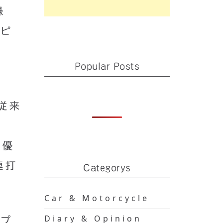
録
ルピ
Popular Posts
、従来
の優
連打
Categorys
Car & Motorcycle
Diary & Opinion
ンプ