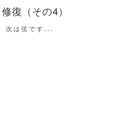
1年）修復（その4）
次は弦です...