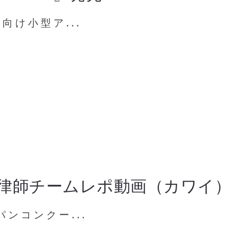
向け小型ア...
律師チームレポ動画（カワイ
ンコンクー...