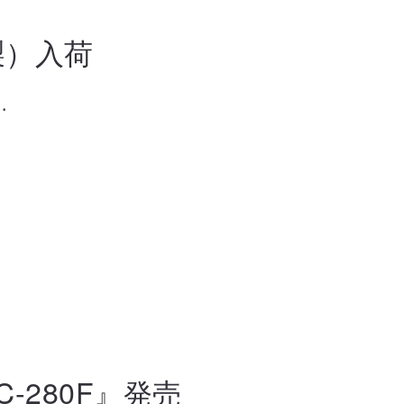
年製）入荷
.
-280F』発売