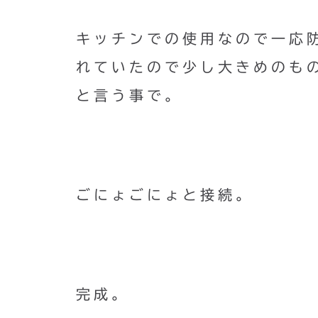
キッチンでの使用なので一応
れていたので少し大きめのも
と言う事で。
ごにょごにょと接続。
完成。