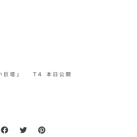
い巨塔」
T4 本日公開
１週間
３０年以上眠り続けていたピ