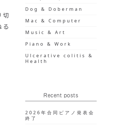
Dog & Doberman
り切
Mac & Computer
ねる
Music & Art
Piano & Work
Ulcerative colitis &
Health
Recent posts
2026年合同ピアノ発表会
終了