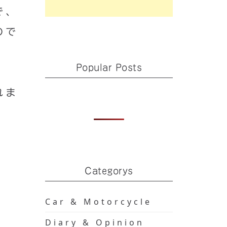
で、
ので
Popular Posts
れま
Categorys
Car & Motorcycle
Diary & Opinion