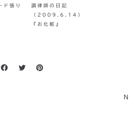
ード張り
調律師の日記
（2009.6.14）
『お化粧』
ポー
ネズミがピアノ本体までかじ
N