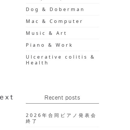
Dog & Doberman
Mac & Computer
Music & Art
Piano & Work
Ulcerative colitis &
Health
る。
ext
Recent posts
2026年合同ピアノ発表会
終了