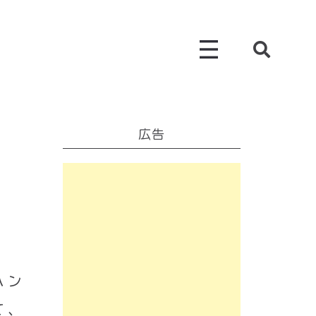
広告
ハン
て、