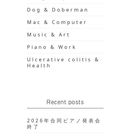
Dog & Doberman
Mac & Computer
Music & Art
Piano & Work
Ulcerative colitis &
Health
Recent posts
2026年合同ピアノ発表会
終了