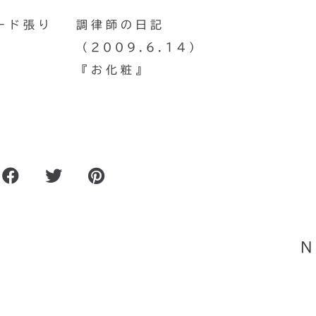
ード張り
調律師の日記
（2009.6.14）
『お化粧』
ンに
『音楽ジャーナリスト&ライタ
眼』オー
N