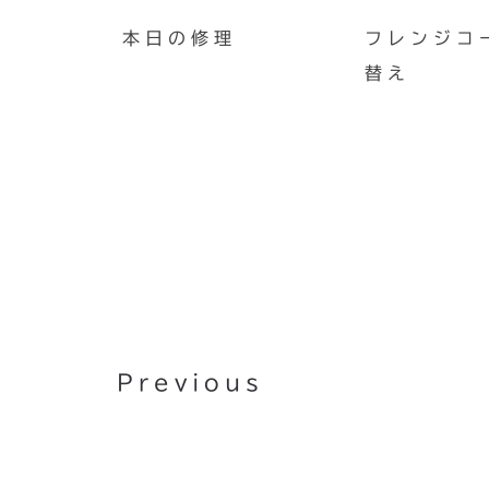
本日の修理
フレンジコ
替え
「プレイエル」個性的デザイ
活路見出す
Previous