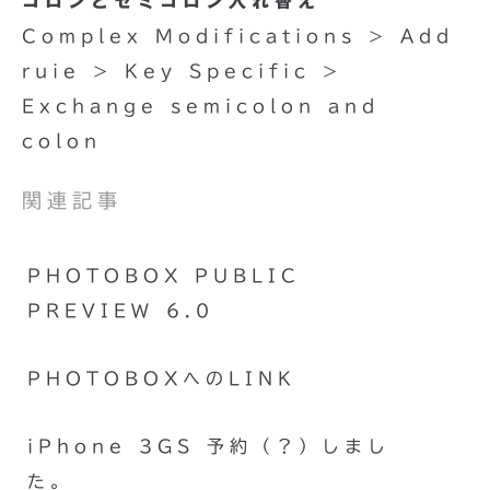
コロンとセミコロン入れ替え
Complex Modifications > Add
ruie > Key Specific >
Exchange semicolon and
colon
関連記事
PHOTOBOX PUBLIC
PREVIEW 6.0
PHOTOBOXへのLINK
iPhone 3GS 予約（？）しまし
た。