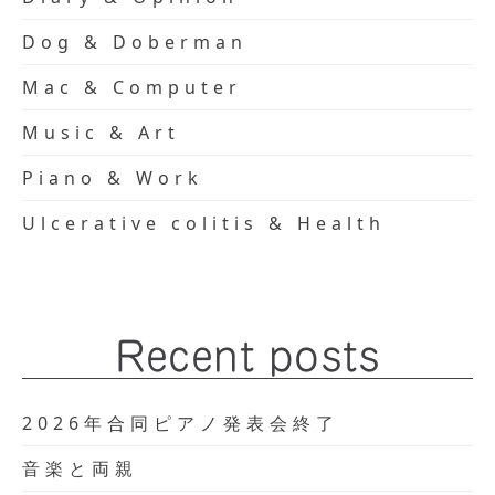
Dog & Doberman
Mac & Computer
Music & Art
Piano & Work
Ulcerative colitis & Health
Recent posts
2026年合同ピアノ発表会終了
音楽と両親