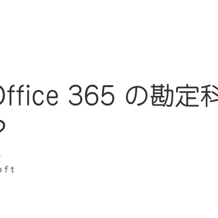
fice 365 の勘定
？
ト
oft