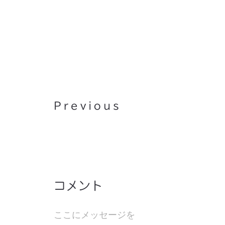
ようやく湿疹による痒みも治
きたようです
Previous
コメント