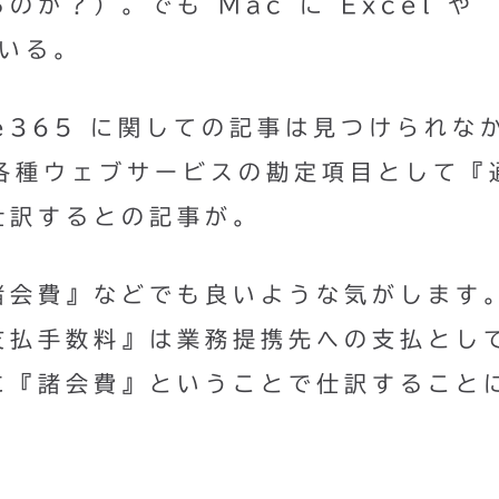
か？）。でも Mac に Excel や
ている。
ce365 に関しての記事は見つけられな
どの各種ウェブサービスの勘定項目として『
仕訳するとの記事が。
諸会費』などでも良いような気がします
支払手数料』は業務提携先への支払とし
に『諸会費』ということで仕訳すること