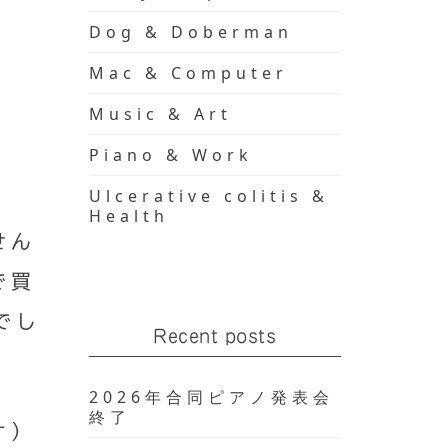
Dog & Doberman
Mac & Computer
Music & Art
Piano & Work
Ulcerative colitis &
Health
せん
で買
でし
Recent posts
2026年合同ピアノ発表会
終了
オ）