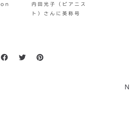
on
内田光子（ピアニス
ト）さんに英称号
電磁ピアノハー
Magnetized Piano H
N