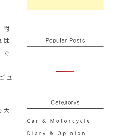
、附
れは
Popular Posts
ュで
ビュ
Categorys
の大
Car & Motorcycle
Diary & Opinion