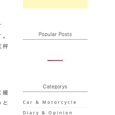
す
Popular Posts
す。
天秤
Categorys
に緩
Car & Motorcycle
っと
Diary & Opinion