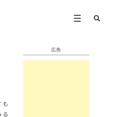
広告
ても
みる