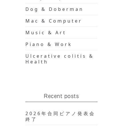
Dog & Doberman
Mac & Computer
Music & Art
Piano & Work
Ulcerative colitis &
Health
Recent posts
2026年合同ピアノ発表会
終了