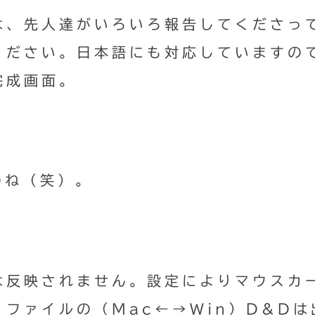
は、先人達がいろいろ報告してくださっ
ください。日本語にも対応していますの
完成画面。
のね（笑）。
は反映されません。設定によりマウスカ
ファイルの（Mac←→Win）D&Dは