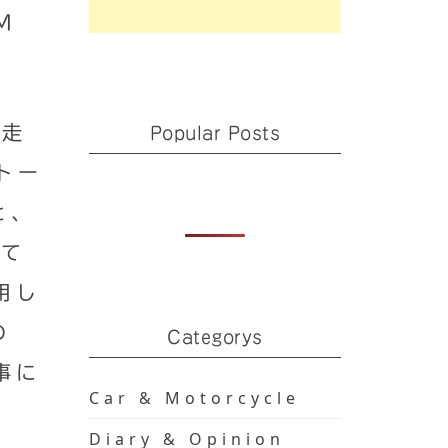
M
を走
Popular Posts
トー
と、
して
用し
の
Categorys
事に
Car & Motorcycle
Diary & Opinion