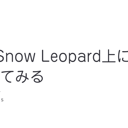
でSnow Leopard上
せてみる
ト
ws