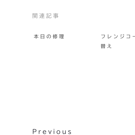
関連記事
本日の修理
フレンジコ
替え
片倉真由子：インスピレーシ
Previous