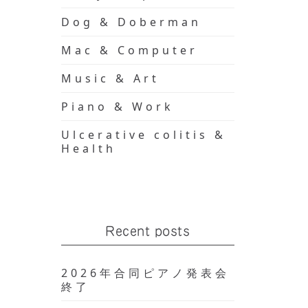
Dog & Doberman
Mac & Computer
Music & Art
Piano & Work
Ulcerative colitis &
Health
Recent posts
2026年合同ピアノ発表会
終了