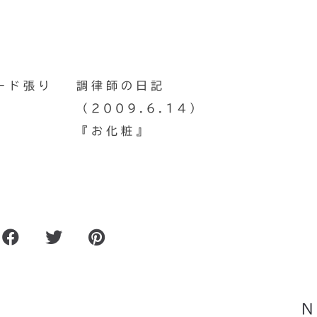
ード張り
調律師の日記
（2009.6.14）
『お化粧』
ョン
清里高原へ行ってきまし
N