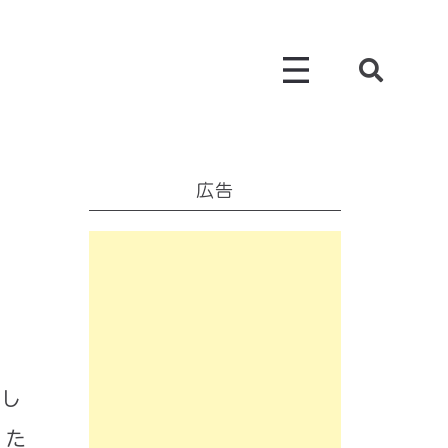
広告
説し
した