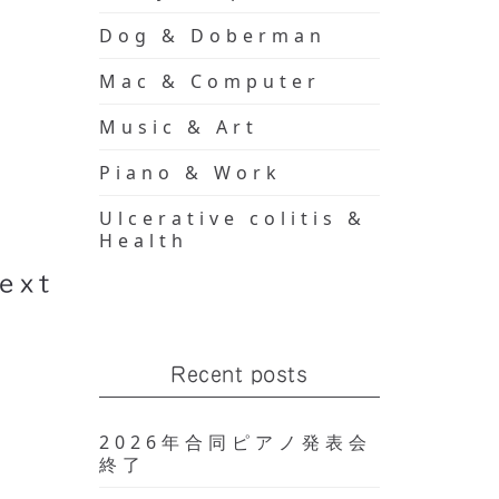
Dog & Doberman
Mac & Computer
Music & Art
LS:
Piano & Work
ter
Ulcerative colitis &
Health
ext
Recent posts
2026年合同ピアノ発表会
終了