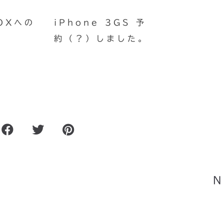
OXへの
iPhone 3GS 予
約（？）しました。
ーブ上
独自ドメイン.com .net .
.info .biz が永
N