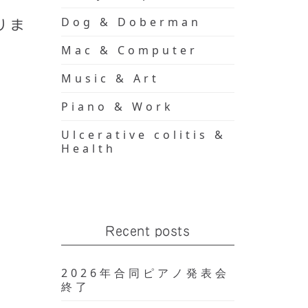
Dog & Doberman
りま
Mac & Computer
Music & Art
Piano & Work
Ulcerative colitis &
Health
Recent posts
2026年合同ピアノ発表会
終了