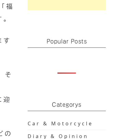
「福
す。
ます
Popular Posts
、そ
に迎
Categorys
Car & Motorcycle
どの
Diary & Opinion