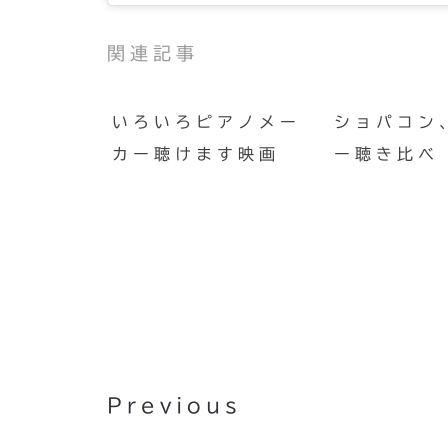
関連記事
いろいろピアノメー
ショパコン
カー聴けます映画
ー聴き比べ
KAWAI BL61 (1981年
（その4）
Previous