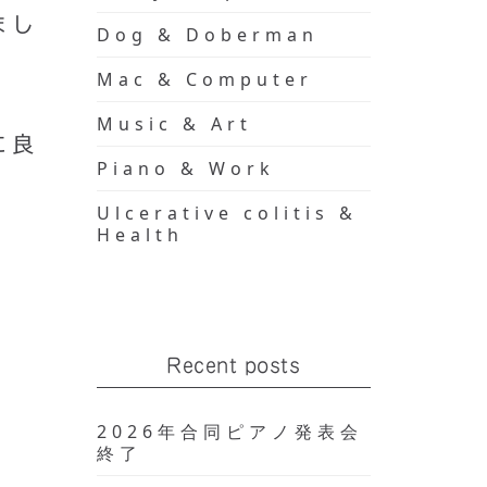
まし
Dog & Doberman
Mac & Computer
Music & Art
に良
Piano & Work
Ulcerative colitis &
。
Health
Recent posts
2026年合同ピアノ発表会
終了