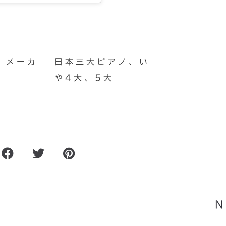
、メーカ
日本三大ピアノ、い
や4大、5大
）修復
ピアノ弦の
N