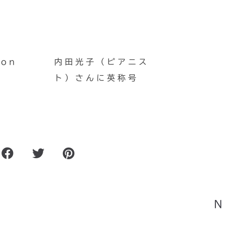
on
内田光子（ピアニス
ト）さんに英称号
XF
コンサート情報２件（奈良
N