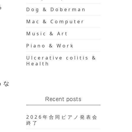
る
Dog & Doberman
Mac & Computer
Music & Art
Piano & Work
Ulcerative colitis &
Health
うな
Recent posts
2026年合同ピアノ発表会
終了