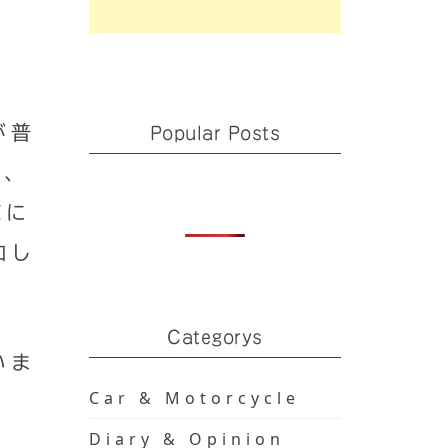
が普
Popular Posts
は、
聴に
加し
Categorys
いま
Car & Motorcycle
Diary & Opinion