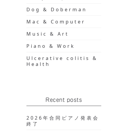
Dog & Doberman
Mac & Computer
Music & Art
Piano & Work
Ulcerative colitis &
Health
Recent posts
2026年合同ピアノ発表会
終了