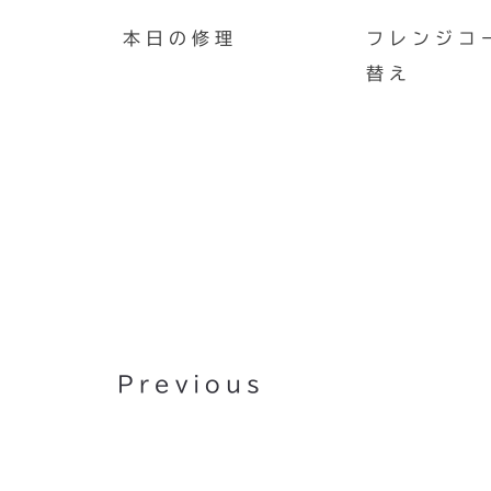
本日の修理
フレンジコ
替え
『音楽ジャーナリスト&ライ
眼』オープン
Previous