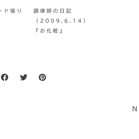
ード張り
調律師の日記
（2009.6.14）
『お化粧』
ターの
仕事ログ（2010.4.
N