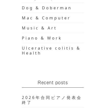
Dog & Doberman
Mac & Computer
Music & Art
Piano & Work
Ulcerative colitis &
Health
Recent posts
した
2026年合同ピアノ発表会
終了