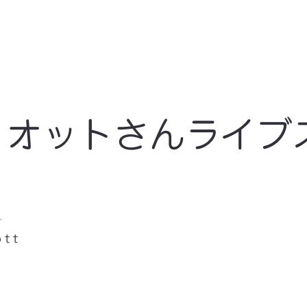
・オットさんライブ
ト
ott