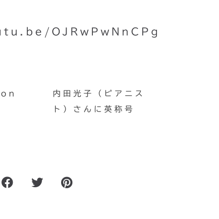
outu.be/OJRwPwNnCPg
on
内田光子（ピアニス
ト）さんに英称号
』観
昨日の投稿、間違えてま