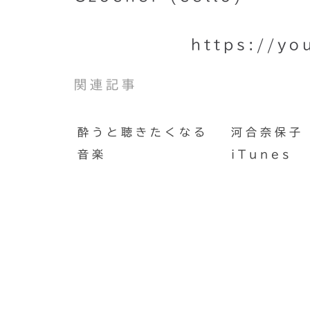
https://y
関連記事
酔うと聴きたくなる
河合奈保子 
音楽
iTunes
映画『マスカレード・ナイト
てきました