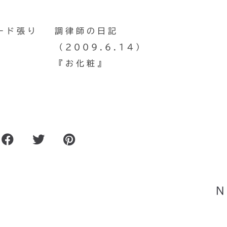
ード張り
調律師の日記
（2009.6.14）
『お化粧』
のお
ピアノの先生ってどれくらい
したのだ
N