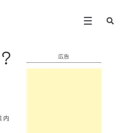
？
広告
業内