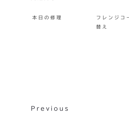
本日の修理
フレンジコ
替え
第21回 よんよんコンサート
知らせ
Previous