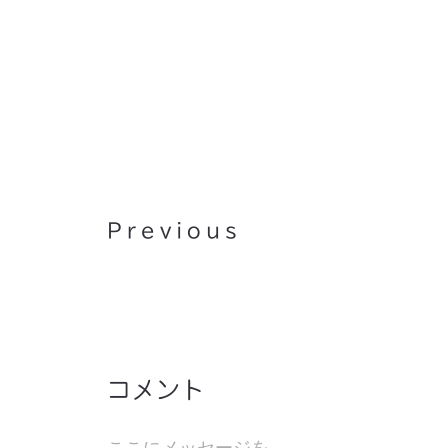
小林愛実：Debut!
Previous
コメント