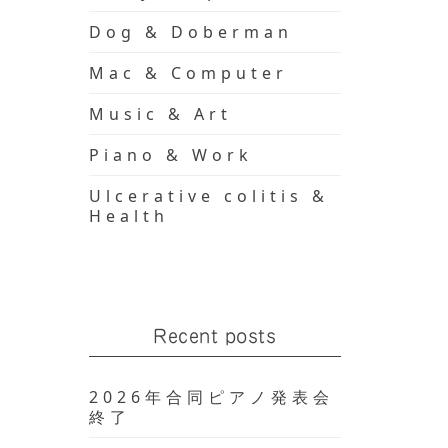
Dog & Doberman
Mac & Computer
Music & Art
Piano & Work
Ulcerative colitis &
Health
Recent posts
2026年合同ピアノ発表会
終了