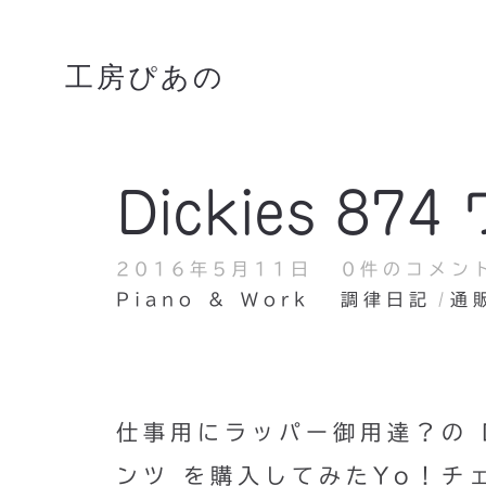
工房ぴあの
Dickies 8
2016年5月11日
0件のコメン
Piano & Work
調律日記
通
仕事用にラッパー御用達？の D
ンツ を購入してみたYo！チ