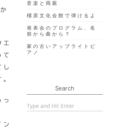
音楽と両親
書か
橿原文化会館で弾けるよ
発表会のプログラム、名
前から曲から？
ウエ
家の古いアップライトピ
アノ
って
てし
す。
Search
うっ
イン