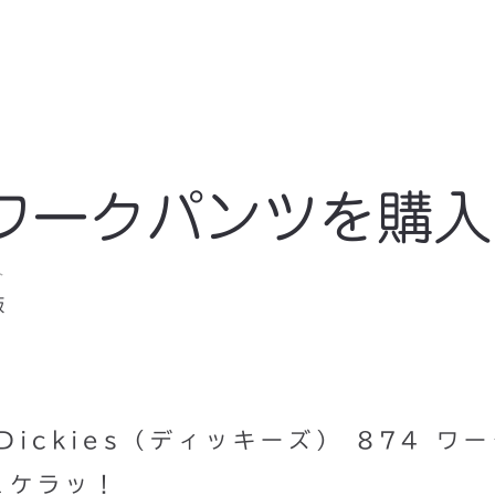
74 ワークパンツを購入
ト
販
ickies（ディッキーズ） 874 ワ
ェケラッ！