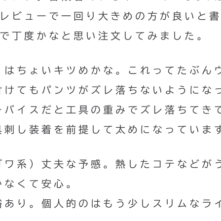
、レビューで一回り大きめの方が良いと
チで丁度かなと思い注文してみました。
りはちょいキツめかな。これってたぶん
付けてもパンツがズレ落ちないようにな
ーバイスだと工具の重みでズレ落ちてき
具刺し装着を前提して太めになっていま
ゴワ系）丈夫な予感。熱したコテなどが
かなくて安心。
裕あり。個人的のはもう少しスリムなラ