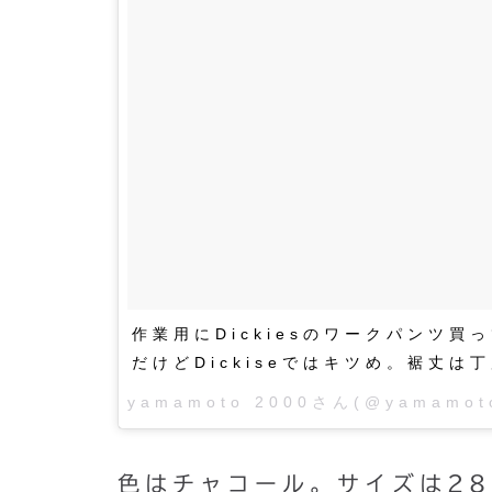
作業用にDickiesのワークパンツ買っ
だけどDickiseではキツめ。裾丈は
yamamoto 2000さん(@yamam
色はチャコール。サイズは28