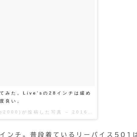
てみた。Live'sの28インチは緩め
丁度良い。
oto2000)が投稿した写真 –
2016 5月 7 2:13午前 PDT
インチ。普段着ているリーバイス501