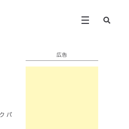
広告
ークパ