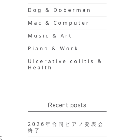
Dog & Doberman
Mac & Computer
Music & Art
Piano & Work
Ulcerative colitis &
Health
Recent posts
2026年合同ピアノ発表会
終了
は