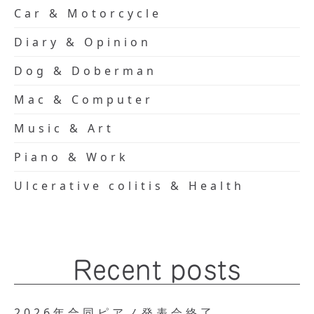
Car & Motorcycle
Diary & Opinion
Dog & Doberman
Mac & Computer
Music & Art
Piano & Work
Ulcerative colitis & Health
Recent posts
2026年合同ピアノ発表会終了