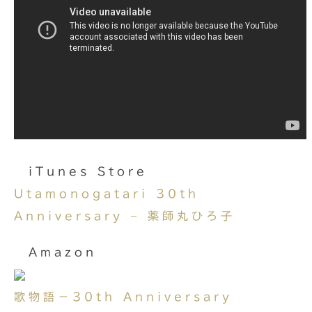
iTunes Store
Utamonogatari 30th
Anniversary – 薬師丸ひろ子
Amazon
歌物語－30th Anniversary