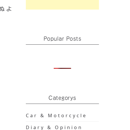
ぬよ
Popular Posts
Categorys
を買っ
Car & Motorcycle
た。
Diary & Opinion