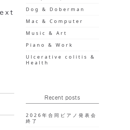
Dog & Doberman
ext
Mac & Computer
Music & Art
Piano & Work
Ulcerative colitis &
Health
Recent posts
2026年合同ピアノ発表会
終了