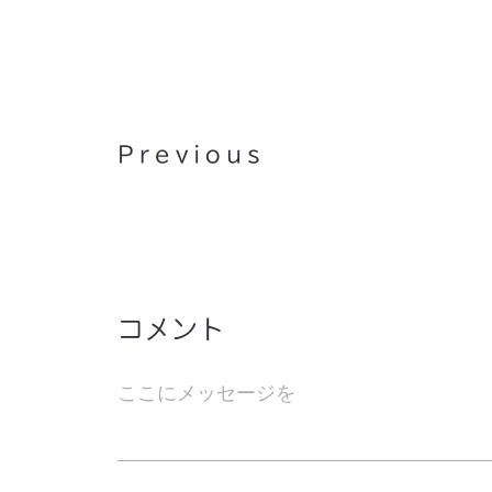
内気なとしごろ ~キャンディ
ズ・トリビュート~
Previous
コメント