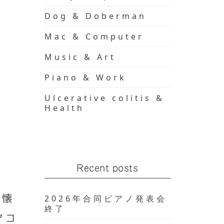
Dog & Doberman
Mac & Computer
Music & Art
Piano & Work
Ulcerative colitis &
Health
Recent posts
か懐
2026年合同ピアノ発表会
終了
アコ