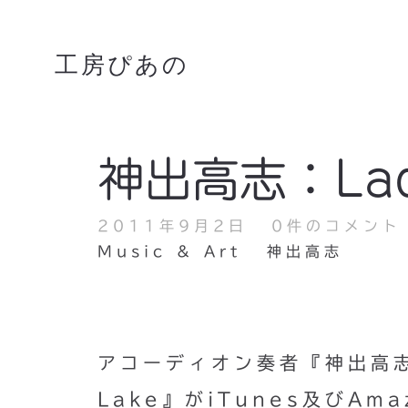
工房ぴあの
神出高志：Lady
2011年9月2日
0件のコメント
Music & Art
神出高志
アコーディオン奏者『神出高志』
Lake』がiTunes及びAm