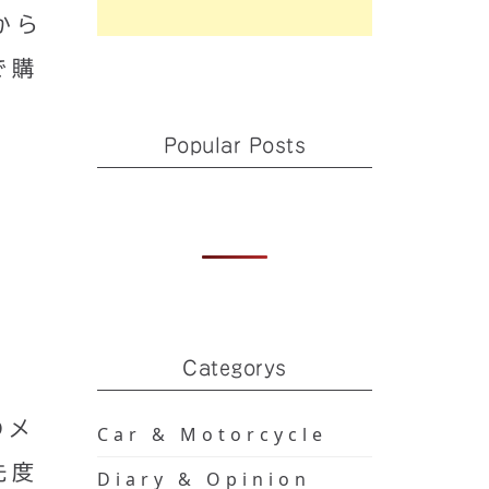
から
で購
Popular Posts
Categorys
のメ
Car & Motorcycle
先度
Diary & Opinion