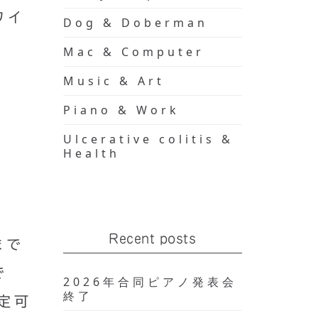
ワイ
Dog & Doberman
Mac & Computer
Music & Art
Piano & Work
Ulcerative colitis &
。
Health
Recent posts
まで
で
2026年合同ピアノ発表会
終了
定可