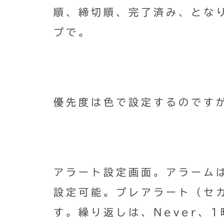
順、締切順、完了済み、とな
プで。
優先度は色で設定するのです
アラート設定画面。アラームは
設定可能。プレアラート（セ
す。繰り返しは、Never、