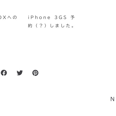
OXへの
iPhone 3GS 予
約（？）しました。
模様がグニョグニョなるiPh
/ iPad
N