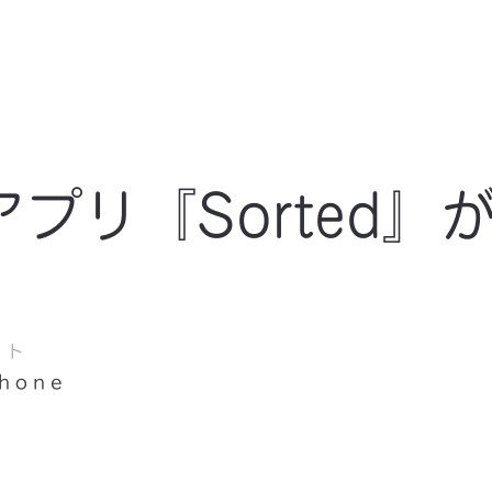
プリ『Sorted』
ント
Phone